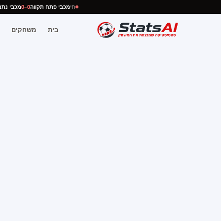
חי
מכבי פתח תקווה
0–0
מכבי 
בית
משחקים