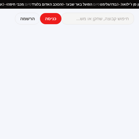
יוניון סן ז׳ילואז
3–3
בודו/גלימט
סיום:
הפועל באר שבע
1–0
הכוכב האדום בלגרד
סיום:
מכבי חיפה
4–2
כניסה
הרשמה