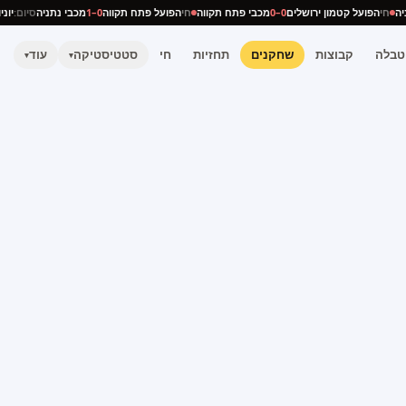
נתניה
חי
הפועל קטמון ירושלים
0–0
מכבי פתח תקווה
חי
הפועל פתח תקווה
0–1
מכבי נתניה
סיום:
טבלה
קבוצות
שחקנים
תחזיות
חי
סטטיסטיקה
עוד
▾
▾