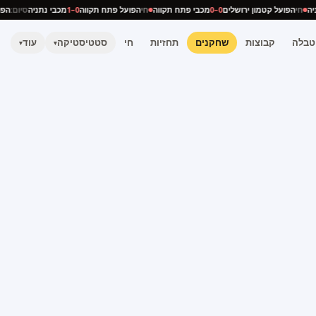
תניה
חי
הפועל קטמון ירושלים
0–0
מכבי פתח תקווה
חי
הפועל פתח תקווה
0–1
מכבי נתניה
סיום:
ה
טבלה
קבוצות
שחקנים
תחזיות
חי
סטטיסטיקה
עוד
▾
▾