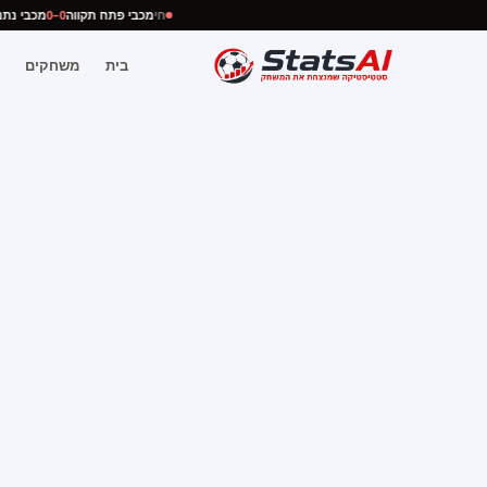
חי
מכבי פתח תקווה
0–0
מכבי נ
בית
משחקים