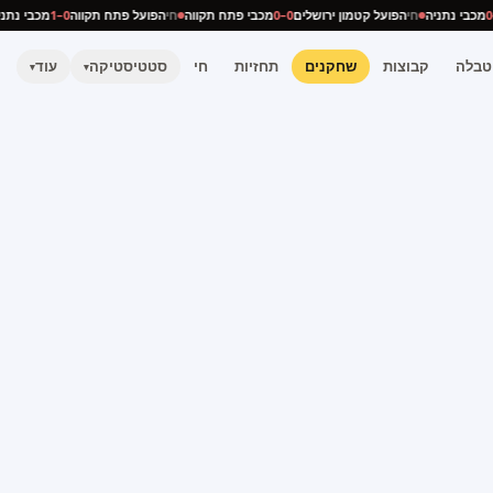
0–0
מכבי נתניה
חי
הפועל קטמון ירושלים
0–0
מכבי פתח תקווה
חי
הפועל פתח תקווה
0–1
מכבי נ
טבלה
קבוצות
שחקנים
תחזיות
חי
סטטיסטיקה
עוד
▾
▾