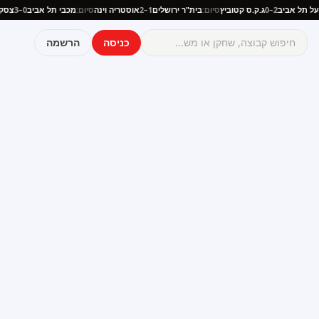
פועל תל אביב
2–0
ג.ק.ס קטוביץ
סיום:
בית"ר ירושלים
1–2
אוסטריה וינה
סיום:
מכבי תל אביב
0–3
צ
כניסה
הרשמה