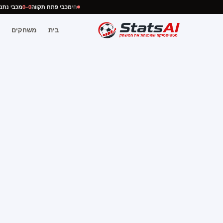
חי
מכבי פתח תקווה
0–0
מכבי נ
בית
משחקים