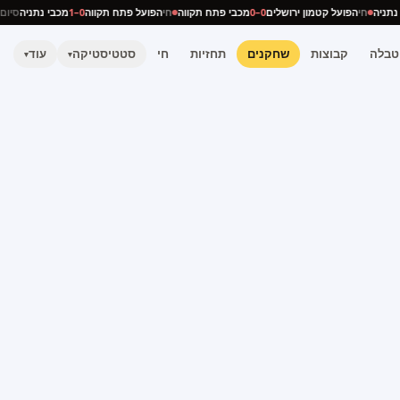
בי נתניה
חי
הפועל קטמון ירושלים
0–0
מכבי פתח תקווה
חי
הפועל פתח תקווה
0–1
מכבי נתניה
סי
טבלה
קבוצות
שחקנים
תחזיות
חי
סטטיסטיקה
עוד
▾
▾