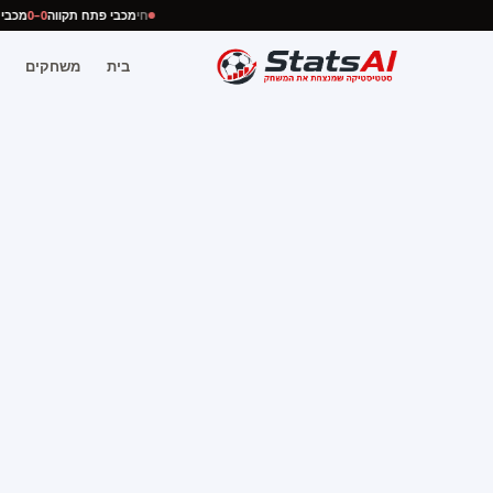
חי
מכבי פתח תקווה
0–0
מכ
בית
משחקים