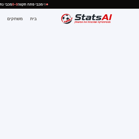
חי
מכבי פתח תקווה
0–0
מכבי 
בית
משחקים