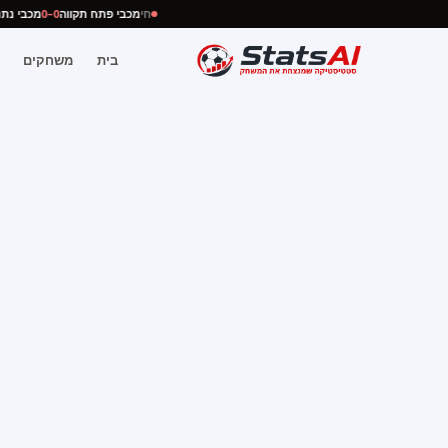
חי
מכבי פתח תקווה
0–0
מכבי 
בית
משחקים