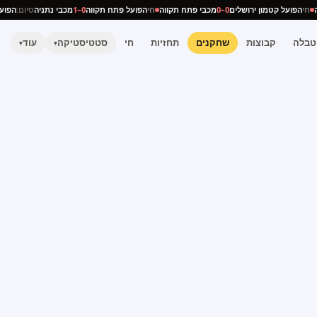
ניה
חי
הפועל קטמון ירושלים
0–0
מכבי פתח תקווה
חי
הפועל פתח תקווה
0–1
מכבי נתניה
סיום:
הפ
טבלה
קבוצות
שחקנים
תחזיות
חי
סטטיסטיקה
עוד
▾
▾