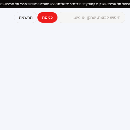
ם:
הפועל תל אביב
2–0
ג.ק.ס קטוביץ
סיום:
בית"ר ירושלים
1–2
אוסטריה וינה
סיום:
מכבי תל אביב
0–3
כניסה
הרשמה