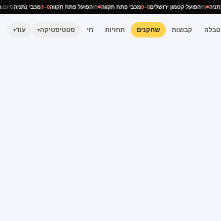
י נתניה
חי
הפועל קטמון ירושלים
0–0
מכבי פתח תקווה
חי
הפועל פתח תקווה
0–1
מכבי נתניה
סיו
טבלה
קבוצות
שחקנים
תחזיות
חי
סטטיסטיקה
עוד
▾
▾