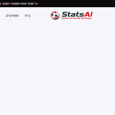
חי
מכבי פתח תקווה
0–0
מכב
בית
משחקים