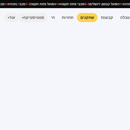
 נתניה
חי
הפועל קטמון ירושלים
0–0
מכבי פתח תקווה
חי
הפועל פתח תקווה
0–1
מכבי נתניה
חי
טבלה
קבוצות
שחקנים
תחזיות
חי
סטטיסטיקה
עוד
▾
▾