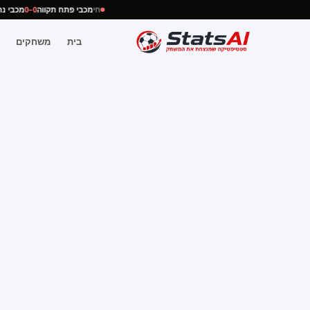
חי
מכבי פתח תקווה
0–0
מכבי
בית
משחקים