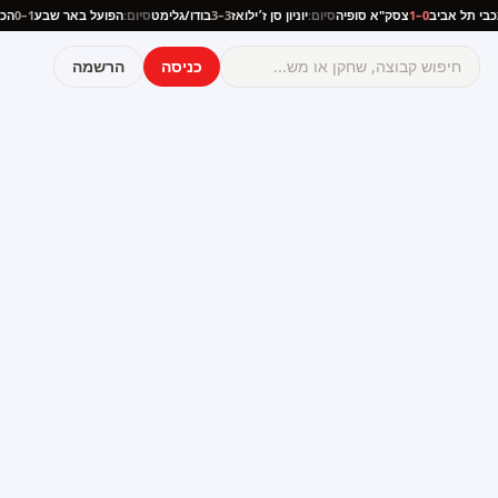
י
מכבי תל אביב
0–1
צסק"א סופיה
סיום:
יוניון סן ז׳ילואז
3–3
בודו/גלימט
סיום:
הפועל באר שבע
1–0
כניסה
הרשמה