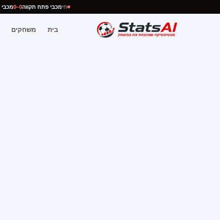
חי
מכבי פתח תקווה
0–0
מכב
בית
משחקים