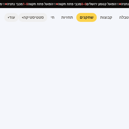
י נתניה
חי
הפועל קטמון ירושלים
0–0
מכבי פתח תקווה
חי
הפועל פתח תקווה
0–1
מכבי נתניה
ח
טבלה
קבוצות
שחקנים
תחזיות
חי
סטטיסטיקה
עוד
▾
▾