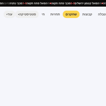
נתניה
חי
הפועל קטמון ירושלים
0–0
מכבי פתח תקווה
חי
הפועל פתח תקווה
0–1
מכבי נתניה
סיום:
טבלה
קבוצות
שחקנים
תחזיות
חי
סטטיסטיקה
עוד
▾
▾