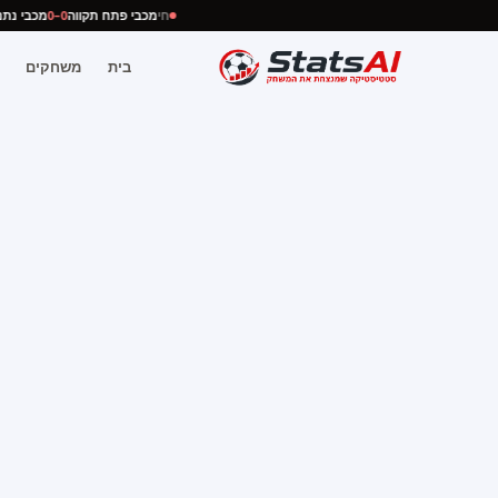
חי
מכבי פתח תקווה
0–0
מכבי 
בית
משחקים