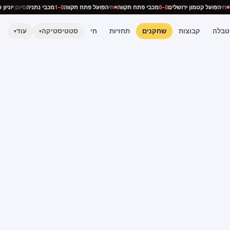
יה
חי
הפועל קטמון ירושלים
0–0
מכבי פתח תקווה
חי
הפועל פתח תקווה
0–1
מכבי נתניה
סיום:
יונ
טבלה
קבוצות
שחקנים
תחזיות
חי
סטטיסטיקה
עוד
▾
▾