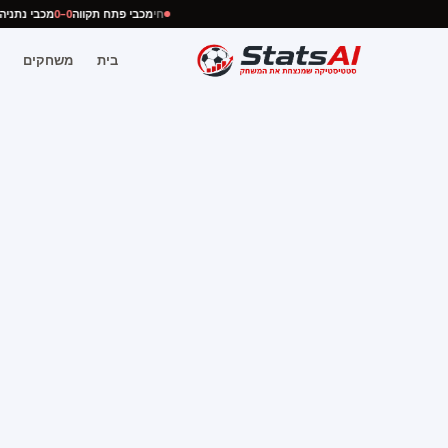
חי
מכבי פתח תקווה
0–0
מכבי נתנ
בית
משחקים