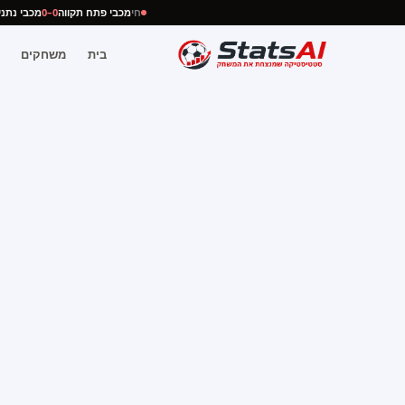
חי
מכבי פתח תקווה
0–0
מכבי נת
בית
משחקים