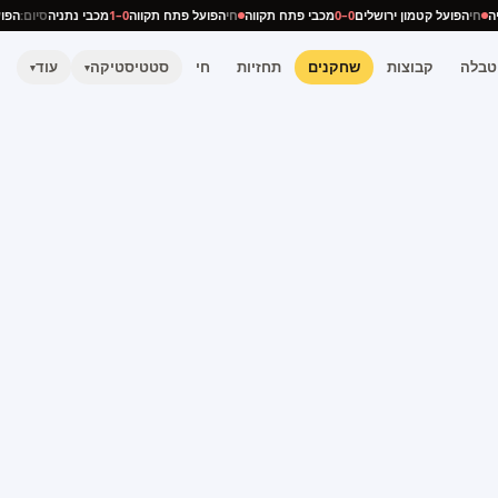
ניה
חי
הפועל קטמון ירושלים
0–0
מכבי פתח תקווה
חי
הפועל פתח תקווה
0–1
מכבי נתניה
סיום:
הפ
טבלה
קבוצות
שחקנים
תחזיות
חי
סטטיסטיקה
עוד
▾
▾