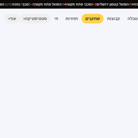
נתניה
חי
הפועל קטמון ירושלים
0–0
מכבי פתח תקווה
חי
הפועל פתח תקווה
0–1
מכבי נתניה
סיום:
טבלה
קבוצות
שחקנים
תחזיות
חי
סטטיסטיקה
עוד
▾
▾