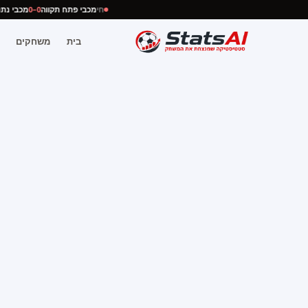
חי
מכבי פתח תקווה
0–0
מכבי 
בית
משחקים