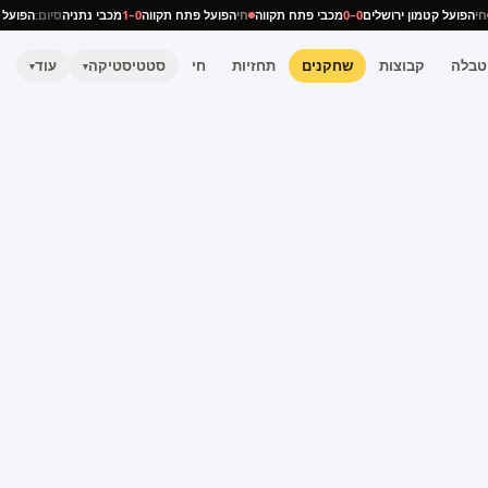
ה
חי
הפועל קטמון ירושלים
0–0
מכבי פתח תקווה
חי
הפועל פתח תקווה
0–1
מכבי נתניה
סיום:
הפוע
טבלה
קבוצות
שחקנים
תחזיות
חי
סטטיסטיקה
עוד
▾
▾