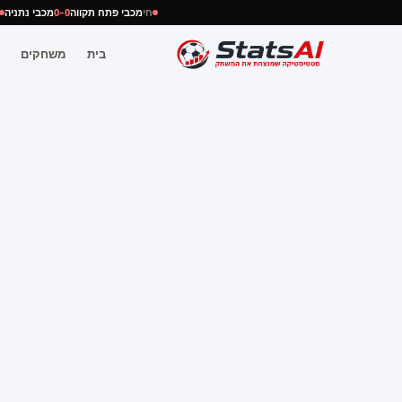
חי
מכבי פתח תקווה
0–0
מכבי נתני
בית
משחקים