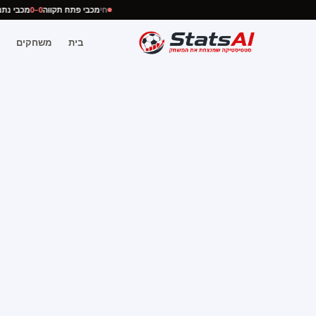
חי
מכבי פתח תקווה
0–0
מכבי 
בית
משחקים