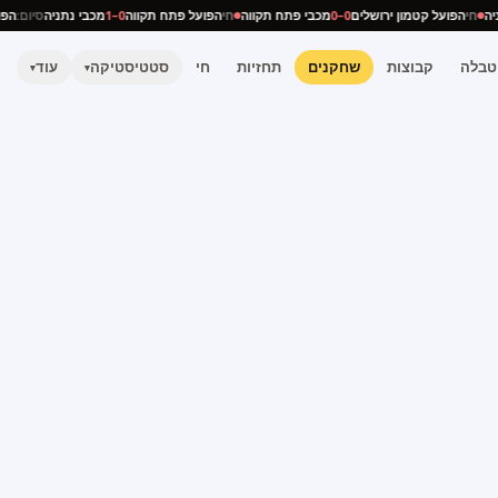
נתניה
חי
הפועל קטמון ירושלים
0–0
מכבי פתח תקווה
חי
הפועל פתח תקווה
0–1
מכבי נתניה
סיום:
טבלה
קבוצות
שחקנים
תחזיות
חי
סטטיסטיקה
עוד
▾
▾