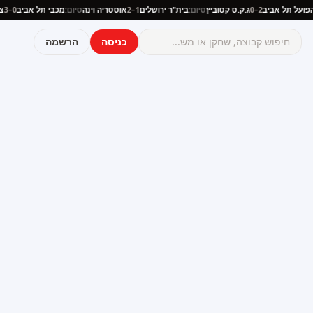
ם:
הפועל תל אביב
2–0
ג.ק.ס קטוביץ
סיום:
בית"ר ירושלים
1–2
אוסטריה וינה
סיום:
מכבי תל אביב
0–3
כניסה
הרשמה