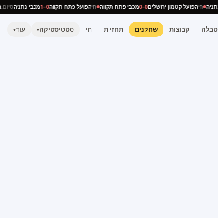
י נתניה
חי
הפועל קטמון ירושלים
0–0
מכבי פתח תקווה
חי
הפועל פתח תקווה
0–1
מכבי נתניה
סיו
טבלה
קבוצות
שחקנים
תחזיות
חי
סטטיסטיקה
עוד
▾
▾