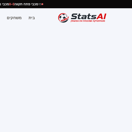
חי
מכבי פתח תקווה
0–0
מכב
בית
משחקים