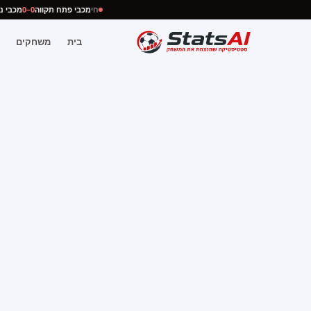
חי
מכבי פתח תקווה
0–0
מכבי
בית
משחקים