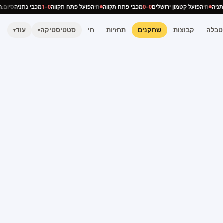
 נתניה
חי
הפועל קטמון ירושלים
0–0
מכבי פתח תקווה
חי
הפועל פתח תקווה
0–1
מכבי נתניה
סיו
טבלה
קבוצות
שחקנים
תחזיות
חי
סטטיסטיקה
עוד
▾
▾