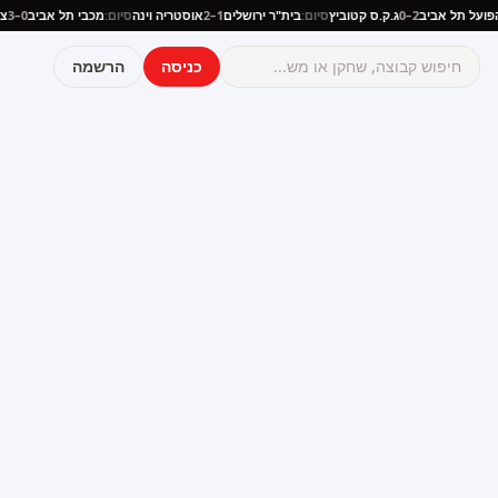
ם:
הפועל תל אביב
2–0
ג.ק.ס קטוביץ
סיום:
בית"ר ירושלים
1–2
אוסטריה וינה
סיום:
מכבי תל אביב
0–3
כניסה
הרשמה