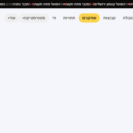
תניה
חי
הפועל קטמון ירושלים
0–0
מכבי פתח תקווה
חי
הפועל פתח תקווה
0–1
מכבי נתניה
סיום:
ה
טבלה
קבוצות
שחקנים
תחזיות
חי
סטטיסטיקה
עוד
▾
▾