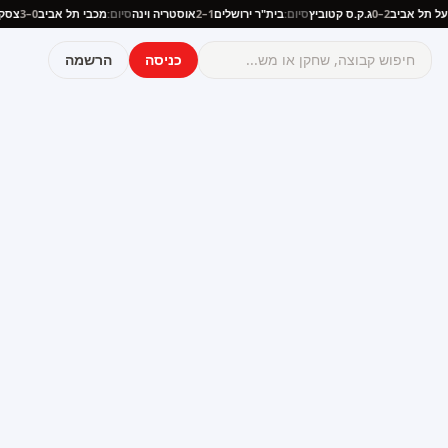
פועל תל אביב
2–0
ג.ק.ס קטוביץ
סיום:
בית"ר ירושלים
1–2
אוסטריה וינה
סיום:
מכבי תל אביב
0–3
צ
כניסה
הרשמה