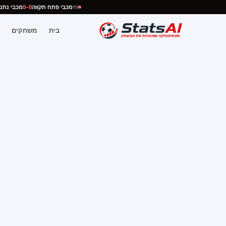
חי
מכבי פתח תקווה
0–0
מכבי נ
בית
משחקים