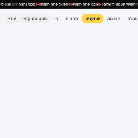
חי
הפועל קטמון ירושלים
0–0
מכבי פתח תקווה
חי
הפועל פתח תקווה
0–1
מכבי נתניה
סיום:
יוניון
טבלה
קבוצות
שחקנים
תחזיות
חי
סטטיסטיקה
עוד
▾
▾