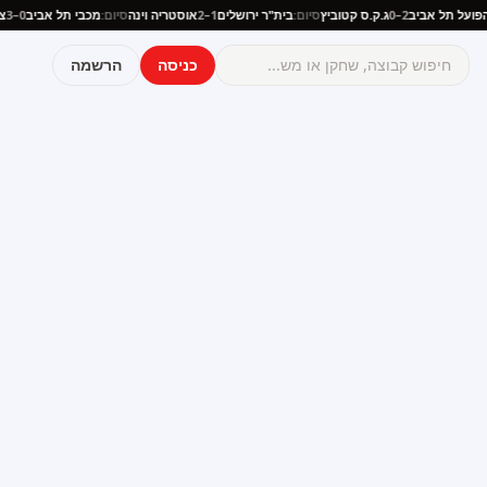
ם:
הפועל תל אביב
2–0
ג.ק.ס קטוביץ
סיום:
בית"ר ירושלים
1–2
אוסטריה וינה
סיום:
מכבי תל אביב
0–3
כניסה
הרשמה