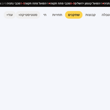
י נתניה
חי
הפועל קטמון ירושלים
0–0
מכבי פתח תקווה
חי
הפועל פתח תקווה
0–1
מכבי נתניה
סיו
טבלה
קבוצות
שחקנים
תחזיות
חי
סטטיסטיקה
עוד
▾
▾