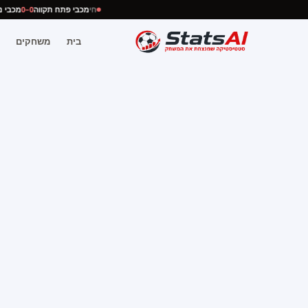
חי
מכבי פתח תקווה
0–0
מכב
בית
משחקים