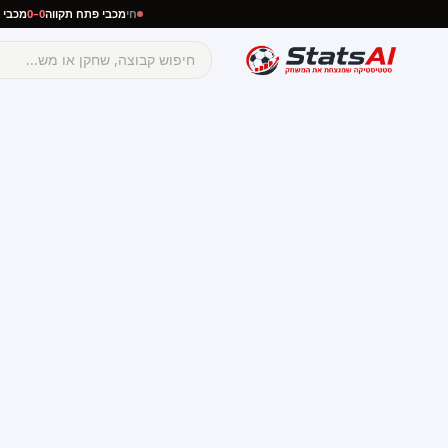
לים
חי
מכבי נתניה
0–0
מכבי פתח תקווה
חי
☰