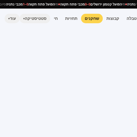
בי נתניה
חי
הפועל קטמון ירושלים
0–0
מכבי פתח תקווה
חי
הפועל פתח תקווה
0–1
מכבי נתניה
ס
טבלה
קבוצות
שחקנים
תחזיות
חי
סטטיסטיקה
עוד
▾
▾