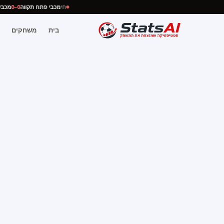
חי
מכבי פתח תקווה
0–0
מכ
בית
משחקים