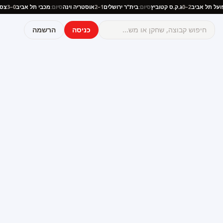
:
הפועל תל אביב
2–0
ג.ק.ס קטוביץ
סיום:
בית"ר ירושלים
1–2
אוסטריה וינה
סיום:
מכבי תל אביב
0–3
כניסה
הרשמה