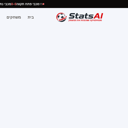
חי
מכבי פתח תקווה
0–0
מכבי 
בית
משחקים