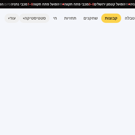
נתניה
חי
הפועל קטמון ירושלים
0–0
מכבי פתח תקווה
חי
הפועל פתח תקווה
0–1
מכבי נתניה
סיום
טבלה
קבוצות
שחקנים
תחזיות
חי
סטטיסטיקה
עוד
▾
▾