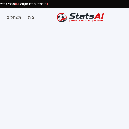
חי
מכבי פתח תקווה
0–0
מכבי נת
בית
משחקים