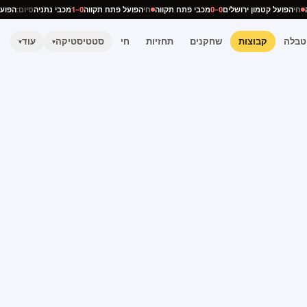
ניה
חי
הפועל קטמון ירושלים
0–0
מכבי פתח תקווה
חי
הפועל פתח תקווה
0–1
מכבי נתניה
סיום:
הפ
טבלה
קבוצות
שחקנים
תחזיות
חי
סטטיסטיקה
עוד
▾
▾