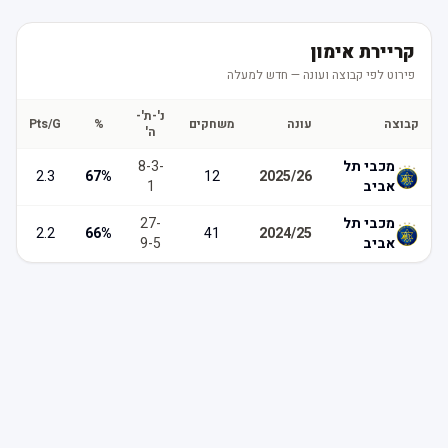
קריירת אימון
פירוט לפי קבוצה ועונה — חדש למעלה
נ'-ת'-
קבוצה
עונה
משחקים
%
Pts/G
ה'
מכבי תל
-
3
-
8
2.3
67
%
12
2025/26
אביב
1
מכבי תל
-
27
2.2
66
%
41
2024/25
אביב
5
-
9