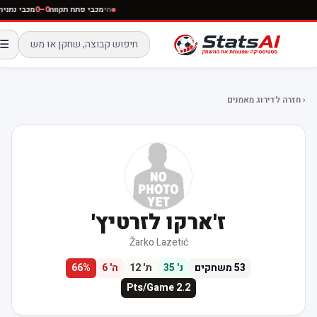
חי
מכבי פתח תקווה
0–0
מכבי נתניה
ח
☰
‹ חזרה לדירוג מאמנים
ז'ארקו לזרטיץ'
Žarko Lazetić
53
משחקים
נ'
35
ת'
12
ה'
6
%
66
Pts/Game
2.2