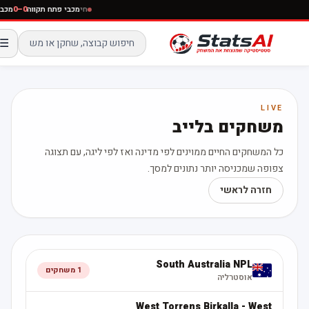
חי
מכבי פתח תקווה
0–0
מכבי
☰
LIVE
משחקים בלייב
כל המשחקים החיים ממוינים לפי מדינה ואז לפי ליגה, עם תצוגה
צפופה שמכניסה יותר נתונים למסך.
חזרה לראשי
South Australia NPL
1
משחקים
אוסטרליה
West Torrens Birkalla
-
West