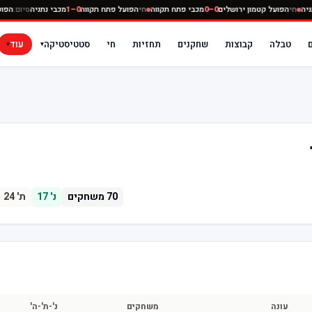
נתניה
חי
הפועל קטמון ירושלים
0–0
מכבי פתח תקווה
חי
הפועל פתח תקווה
0–1
מכבי נתניה
סיום:
ה
טבלה
קבוצות
שחקנים
תחזיות
חי
סטטיסטיקה
עוד
▾
▾
70
משחקים
נ'
17
ת'
24
עונה
משחקים
נ'-ת'-ה'