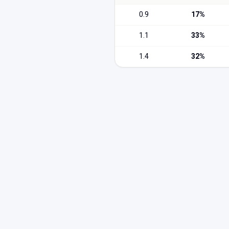
0.9
17
%
1.1
33
%
1.4
32
%