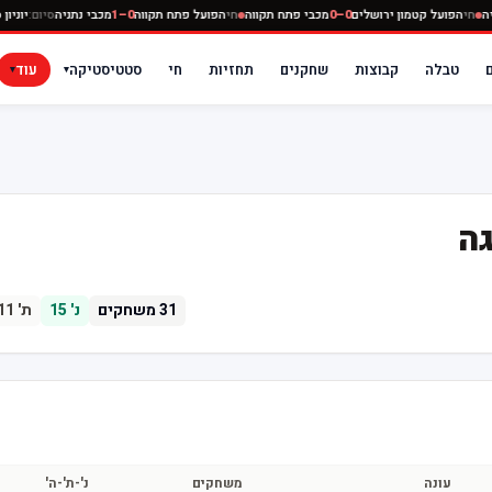
תניה
חי
הפועל קטמון ירושלים
0–0
מכבי פתח תקווה
חי
הפועל פתח תקווה
0–1
מכבי נתניה
סיום:
יונ
טבלה
קבוצות
שחקנים
תחזיות
חי
סטטיסטיקה
עוד
▾
▾
גה
31
משחקים
נ'
15
ת'
11
עונה
משחקים
נ'-ת'-ה'