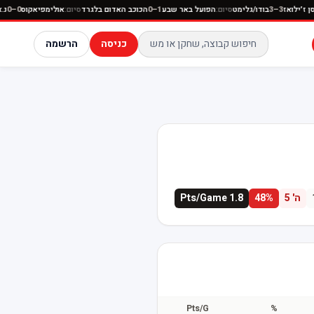
יון סן ז׳ילואז
3–3
בודו/גלימט
סיום:
הפועל באר שבע
1–0
הכוכב האדום בלגרד
סיום:
אולימפיאקוס
0–0
כניסה
הרשמה
ה'
5
%
48
1.8
Pts/Game
Pts/G
%