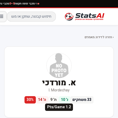
חי
מכבי פתח תקווה
0–0
מכבי נתני
☰
‹ חזרה לדירוג מאמנים
א. מורדכי
I. Mordechay
33
משחקים
נ'
10
ת'
9
ה'
14
%
30
Pts/Game
1.2