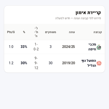
קריירת אימון
פירוט לפי קבוצה ועונה — חדש למעלה
נ'-
קבוצה
עונה
משחקים
ת'-
%
Pts/G
ה'
מכבי
-
1
1.0
33
%
3
2024/25
חיפה
2
-
0
9
-
הפועל נוף
1.2
30
%
9
-
30
2019/20
הגליל
12