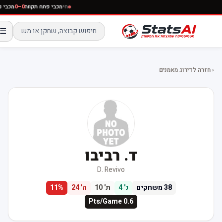
חי
מכבי פתח תקווה
0–0
מכבי נתנ
☰
‹ חזרה לדירוג מאמנים
ד. רביבו
D. Revivo
38
משחקים
נ'
4
ת'
10
ה'
24
%
11
Pts/Game
0.6