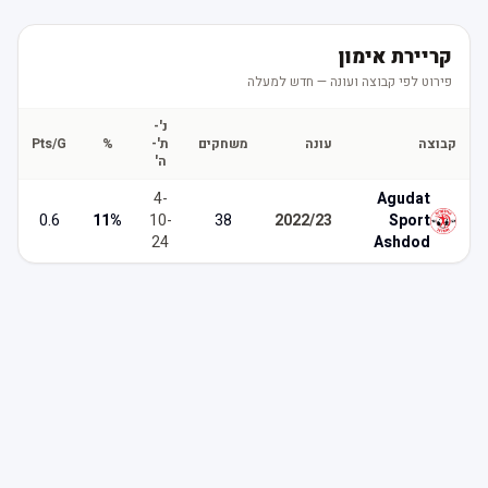
קריירת אימון
פירוט לפי קבוצה ועונה — חדש למעלה
נ'-
קבוצה
עונה
משחקים
ת'-
%
Pts/G
ה'
4
-
Agudat
0.6
11
%
10
-
38
2022/23
Sport
24
Ashdod