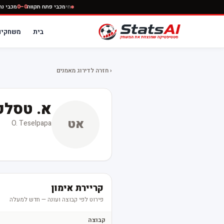
חי
מכבי פתח תקווה
0–0
מכבי
בית
משחקים
‹ חזרה לדירוג מאמנים
א. טסלפ
אט
O. Teselpapa
קריירת אימון
פירוט לפי קבוצה ועונה — חדש למעלה
קבוצה