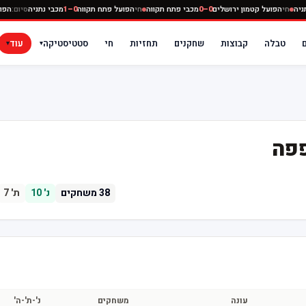
 נתניה
חי
הפועל קטמון ירושלים
0–0
מכבי פתח תקווה
חי
הפועל פתח תקווה
0–1
מכבי נתניה
סיום:
ה
טבלה
קבוצות
שחקנים
תחזיות
חי
סטטיסטיקה
עוד
▾
▾
פה
38
משחקים
נ'
10
ת'
7
עונה
משחקים
נ'-ת'-ה'