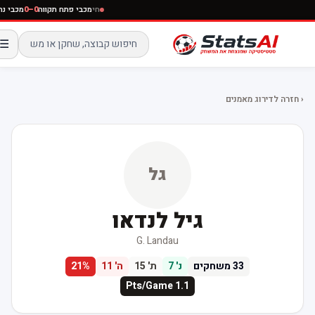
חי
מכבי פתח תקווה
0–0
מכבי נתני
☰
‹ חזרה לדירוג מאמנים
גל
גיל לנדאו
G. Landau
33
משחקים
נ'
7
ת'
15
ה'
11
%
21
Pts/Game
1.1