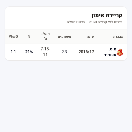
קריירת אימון
פירוט לפי קבוצה ועונה — חדש למעלה
נ'-ת'-
קבוצה
עונה
משחקים
%
Pts/G
ה'
מ.ס.
-
15
-
7
1.1
21
%
33
2016/17
אשדוד
11