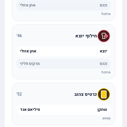
נכנס
אתן אזולי
home
חילוף יוצא
'
46
יוצא
אתן אזולי
נכנס
מרקוס פליני
home
כרטיס צהוב
'
52
שחקן
וויליאם אגד
away