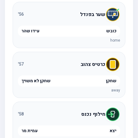
שער בפנדל
'
56
כובש
עידו שהר
home
כרטיס צהוב
'
57
שחקן
שחקן לא משויך
away
חילוף נכנס
'
58
יצא
עמית מר