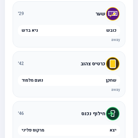
שער
'
29
כובש
גיא בדש
away
כרטיס צהוב
'
42
שחקן
נועם מלמוד
away
חילוף נכנס
'
46
יצא
מרקוס פליני