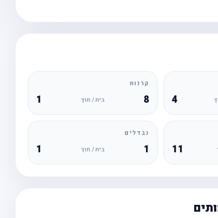
קרנות
1
8
4
ץ
בית / חוץ
נבדלים
1
1
11
בית / חוץ
ותים