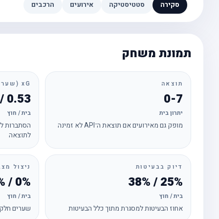
סקירה
סטטיסטיקה
אירועים
הרכבים
תמונת משחק
תוצאה
xG (שערים צפויים)
0.53 / 5.36
0-7
יתרון בית
בית / חוץ
מופק גם מאירועים אם תוצאת ה־API לא זמינה
הסתברות לכ
לתוצאה
דיוק בבעיטות
ניצול מצב
0% / 50%
25% / 38%
בית / חוץ
בית / חוץ
אחוז הבעיטות למסגרת מתוך כלל הבעיטות
שערים חלקי