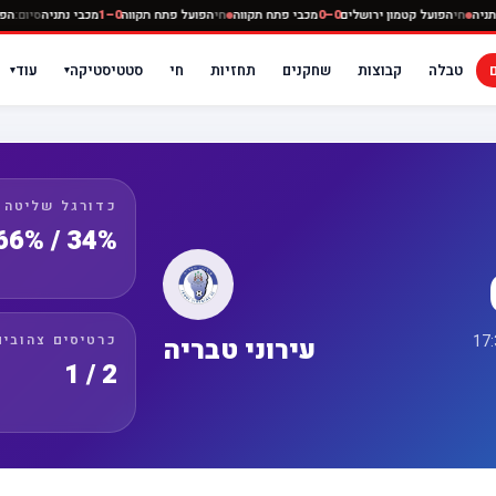
0–0
מכבי נתניה
חי
הפועל קטמון ירושלים
0–0
מכבי פתח תקווה
חי
הפועל פתח תקווה
0–1
מכבי נת
טבלה
קבוצות
שחקנים
תחזיות
חי
סטטיסטיקה
עוד
▾
▾
כדורגל שליטה
34% / 66%
כרטיסים צהובים
עירוני טבריה
2 / 1