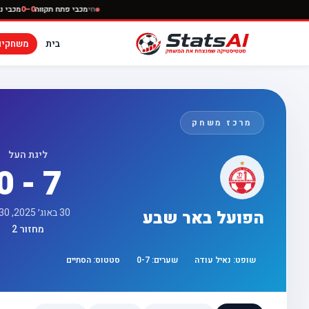
חי
מכבי פתח תקווה
בית
משחקים
מרכז משחק
ליגת העל
0 - 7
30 באוג׳ 2025, 17:30
הפועל באר שבע
מחזור 2
שופט:
נאיל עודה
שערים:
7
-
0
סטטוס:
הסתיים