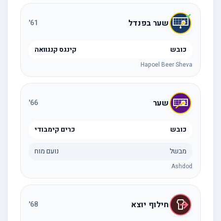
שער בפנדל
'
61
כובש
קינגס קנגוואה
Hapoel Beer Sheva
שער
'
66
כובש
כרים קימבודי
מבשל
נועם מוח
Ashdod
חילוף יוצא
'
68