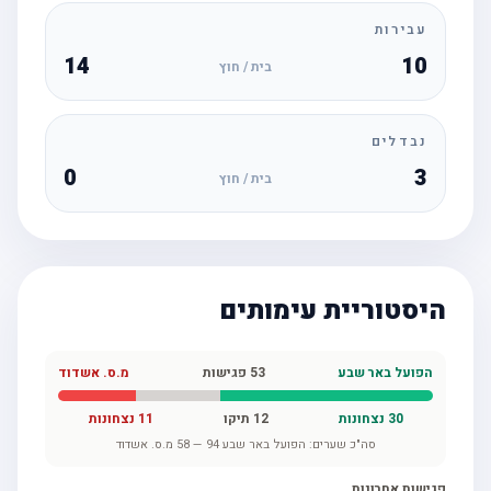
עבירות
14
10
בית / חוץ
נבדלים
0
3
בית / חוץ
היסטוריית עימותים
הפועל באר שבע
53
פגישות
מ.ס. אשדוד
30
נצחונות
12
תיקו
11
נצחונות
סה"כ שערים:
הפועל באר שבע
94
—
58
מ.ס. אשדוד
פגישות אחרונות