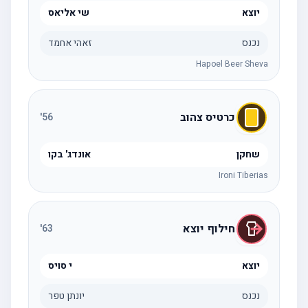
יוצא
שי אליאס
נכנס
זאהי אחמד
Hapoel Beer Sheva
כרטיס צהוב
'
56
שחקן
אונדג' בקו
Ironi Tiberias
חילוף יוצא
'
63
יוצא
י סויס
נכנס
יונתן טפר