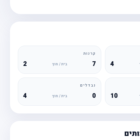
קרנות
2
7
4
בית / חוץ
נבדלים
4
0
10
בית / חוץ
ותים