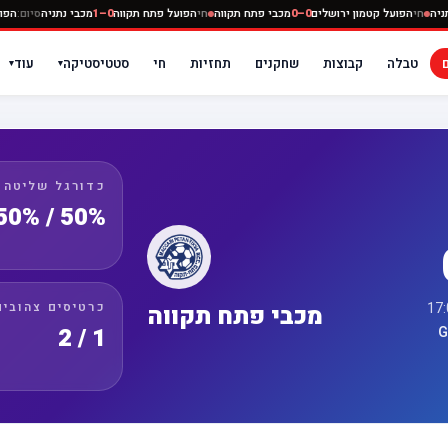
0–
מכבי נתניה
חי
הפועל קטמון ירושלים
0–0
מכבי פתח תקווה
חי
הפועל פתח תקווה
0–1
מכבי נתנ
טבלה
קבוצות
שחקנים
תחזיות
חי
סטטיסטיקה
עוד
▾
▾
כדורגל שליטה
50% / 50%
כרטיסים צהובים
מכבי פתח תקווה
1 / 2
G