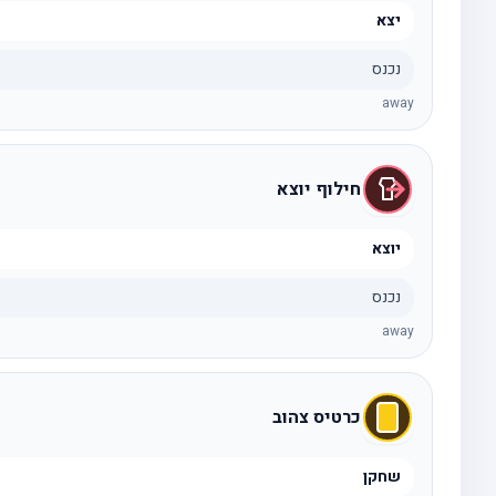
יצא
נכנס
away
חילוף יוצא
יוצא
נכנס
away
כרטיס צהוב
שחקן