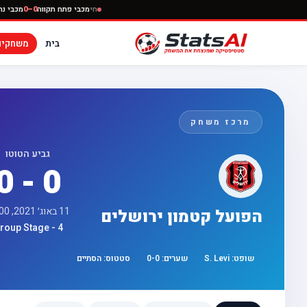
חי
מכבי פתח תקווה
0
בית
משחקים
מרכז משחק
גביע הטוטו
0 - 0
11 באוג׳ 2021, 17:00
הפועל קטמון ירושלים
roup Stage - 4
שופט:
S. Levi
שערים:
0
-
0
סטטוס:
הסתיים