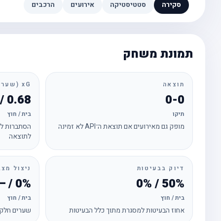
סקירה
סטטיסטיקה
אירועים
הרכבים
תמונת משחק
תוצאה
xG (שערים צפויים)
0.68 / 0.80
0-0
תיקו
בית / חוץ
מופק גם מאירועים אם תוצאת ה־API לא זמינה
הסתברות לכ
לתוצאה
דיוק בבעיטות
ניצול מצב
0% / —
50% / 0%
בית / חוץ
בית / חוץ
אחוז הבעיטות למסגרת מתוך כלל הבעיטות
שערים חלקי