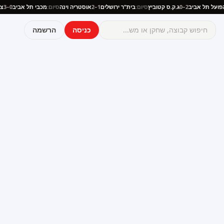
ם:
הפועל תל אביב
2–0
ג.ק.ס קטוביץ
סיום:
בית"ר ירושלים
1–2
אוסטריה וינה
סיום:
מכבי תל אביב
0–3
כניסה
הרשמה