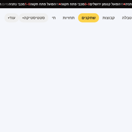
 נתניה
חי
הפועל קטמון ירושלים
0–0
מכבי פתח תקווה
חי
הפועל פתח תקווה
0–1
מכבי נתניה
סיו
טבלה
קבוצות
שחקנים
תחזיות
חי
סטטיסטיקה
עוד
▾
▾