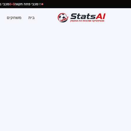
חי
מכבי פתח תקווה
0–0
מכבי
בית
משחקים