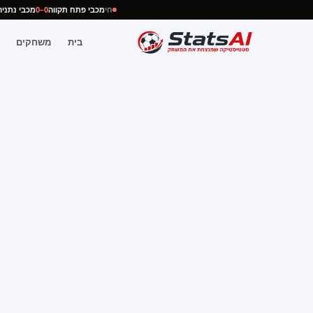
חי
מכבי פתח תקווה
0–0
מכבי נת
בית
משחקים