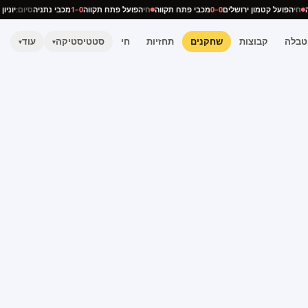
ניה
חי
הפועל קטמון ירושלים
0–0
מכבי פתח תקווה
חי
הפועל פתח תקווה
0–1
מכבי נתניה
סיום:
יו
טבלה
קבוצות
שחקנים
תחזיות
חי
סטטיסטיקה
עוד
▾
▾