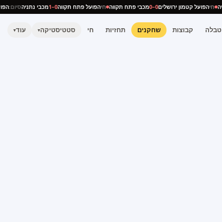
תניה
חי
הפועל קטמון ירושלים
0–0
מכבי פתח תקווה
חי
הפועל פתח תקווה
0–1
מכבי נתניה
סיום:
ה
טבלה
קבוצות
שחקנים
תחזיות
חי
סטטיסטיקה
עוד
▾
▾