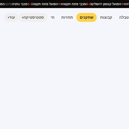
תניה
חי
הפועל קטמון ירושלים
0–0
מכבי פתח תקווה
חי
הפועל פתח תקווה
0–1
מכבי נתניה
סיום:
ה
טבלה
קבוצות
שחקנים
תחזיות
חי
סטטיסטיקה
עוד
▾
▾