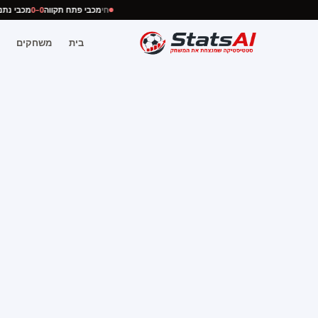
חי
מכבי פתח תקווה
0–0
מכבי נ
בית
משחקים