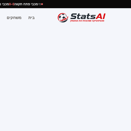
חי
מכבי פתח תקווה
0–0
מכבי
בית
משחקים