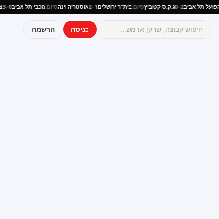
:
הפועל תל אביב
2–0
ג.ק.ס קטוביץ
סיום:
בית"ר ירושלים
1–2
אוסטריה וינה
סיום:
מכבי תל אביב
0–3
כניסה
הרשמה