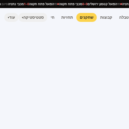
 נתניה
חי
הפועל קטמון ירושלים
0–0
מכבי פתח תקווה
חי
הפועל פתח תקווה
0–1
מכבי נתניה
סיום
טבלה
קבוצות
שחקנים
תחזיות
חי
סטטיסטיקה
עוד
▾
▾