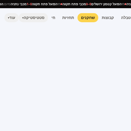
נתניה
חי
הפועל קטמון ירושלים
0–0
מכבי פתח תקווה
חי
הפועל פתח תקווה
0–1
מכבי נתניה
סיום:
טבלה
קבוצות
שחקנים
תחזיות
חי
סטטיסטיקה
עוד
▾
▾