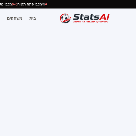
חי
מכבי פתח תקווה
0–0
מכבי 
בית
משחקים