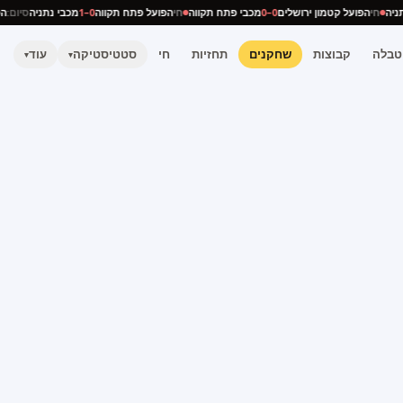
 נתניה
חי
הפועל קטמון ירושלים
0–0
מכבי פתח תקווה
חי
הפועל פתח תקווה
0–1
מכבי נתניה
סיום
טבלה
קבוצות
שחקנים
תחזיות
חי
סטטיסטיקה
עוד
▾
▾