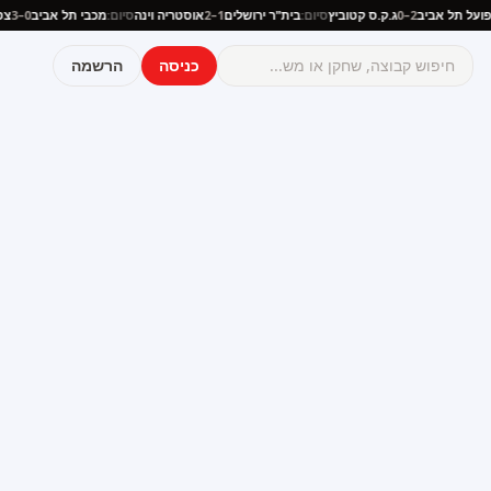
:
הפועל תל אביב
2–0
ג.ק.ס קטוביץ
סיום:
בית"ר ירושלים
1–2
אוסטריה וינה
סיום:
מכבי תל אביב
0–3
כניסה
הרשמה