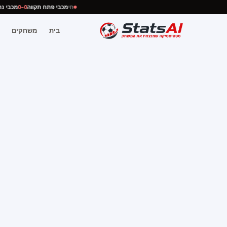
חי
מכבי פתח תקווה
0–0
מכבי
בית
משחקים