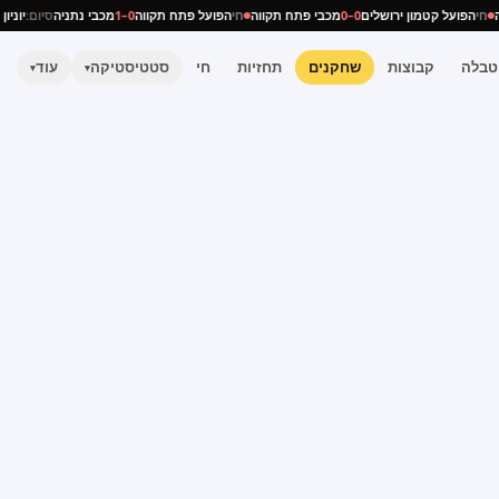
ניה
חי
הפועל קטמון ירושלים
0–0
מכבי פתח תקווה
חי
הפועל פתח תקווה
0–1
מכבי נתניה
סיום:
יו
טבלה
קבוצות
שחקנים
תחזיות
חי
סטטיסטיקה
עוד
▾
▾