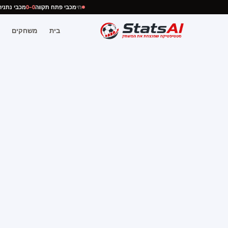
חי
מכבי פתח תקווה
0–0
מכבי נת
בית
משחקים