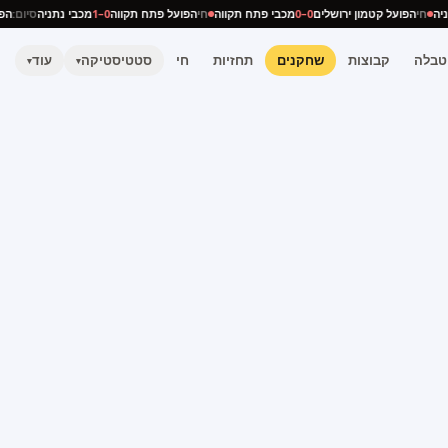
נתניה
חי
הפועל קטמון ירושלים
0–0
מכבי פתח תקווה
חי
הפועל פתח תקווה
0–1
מכבי נתניה
סיום:
טבלה
קבוצות
שחקנים
תחזיות
חי
סטטיסטיקה
עוד
▾
▾