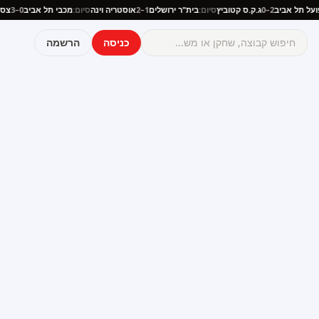
הפועל תל אביב
2–0
ג.ק.ס קטוביץ
סיום:
בית"ר ירושלים
1–2
אוסטריה וינה
סיום:
מכבי תל אביב
0–3
כניסה
הרשמה