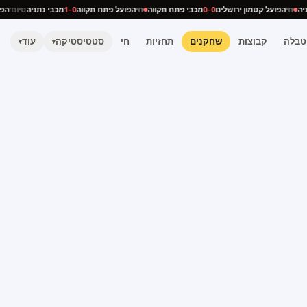
תניה
חי
הפועל קטמון ירושלים
0–0
מכבי פתח תקווה
חי
הפועל פתח תקווה
0–1
מכבי נתניה
סיום:
ה
טבלה
קבוצות
שחקנים
תחזיות
חי
סטטיסטיקה
עוד
▾
▾