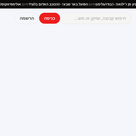
:
יוניון סן ז׳ילואז
3–3
בודו/גלימט
סיום:
הפועל באר שבע
1–0
הכוכב האדום בלגרד
סיום:
אולימפיאקו
כניסה
הרשמה