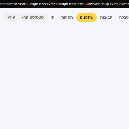
 נתניה
חי
הפועל קטמון ירושלים
0–0
מכבי פתח תקווה
חי
הפועל פתח תקווה
0–1
מכבי נתניה
סיום
טבלה
קבוצות
שחקנים
תחזיות
חי
סטטיסטיקה
עוד
▾
▾