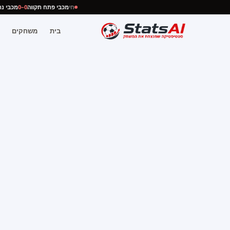
חי
מכבי פתח תקווה
0–0
מכבי
בית
משחקים